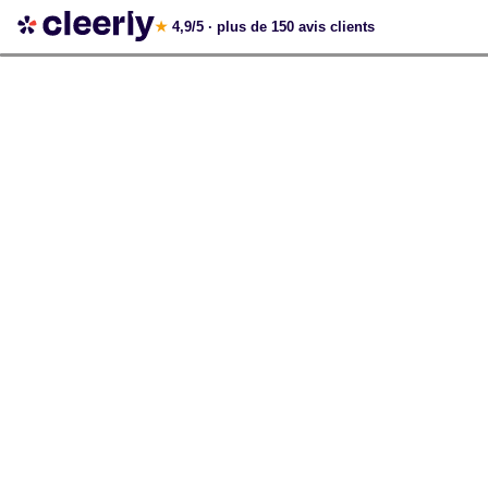
Votre simulation gratuite et personnalisée
★
4,9/5
· plus de 150 avis clients