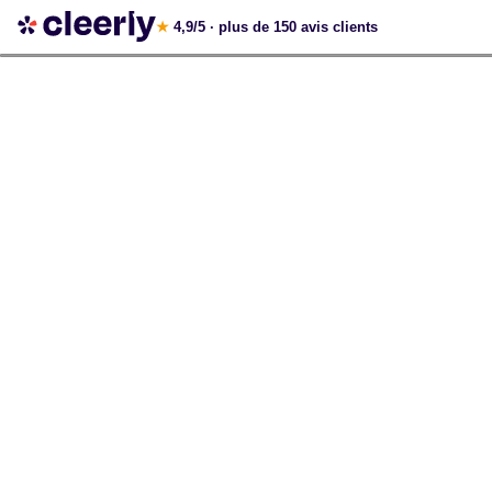
Votre simulation gratuite et personnalisée
★
4,9/5
· plus de 150 avis clients