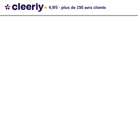
Votre simulation gratuite et personnalisée
★
4,9/5
· plus de 150 avis clients