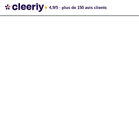
Votre simulation gratuite et personnalisée
★
4,9/5
· plus de 150 avis clients