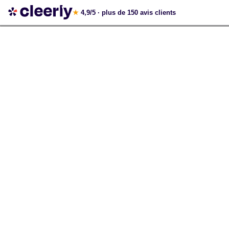
Votre simulation gratuite et personnalisée
★
4,9/5
· plus de 150 avis clients