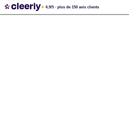
Votre simulation gratuite et personnalisée
★
4,9/5
· plus de 150 avis clients