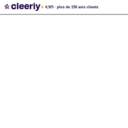
Votre simulation gratuite et personnalisée
★
4,9/5
· plus de 150 avis clients