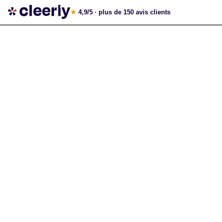
Votre simulation gratuite et personnalisée
★
4,9/5
· plus de 150 avis clients