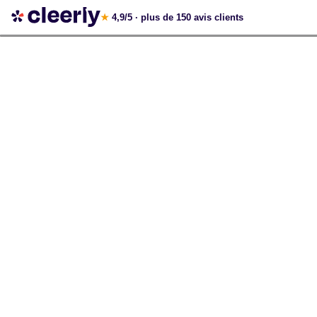
Votre simulation gratuite et personnalisée
★
4,9/5
· plus de 150 avis clients