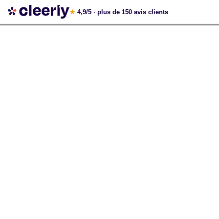
Votre simulation gratuite et personnalisée
★
4,9/5
· plus de 150 avis clients