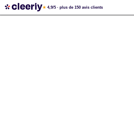
Votre simulation gratuite et personnalisée
★
4,9/5
· plus de 150 avis clients