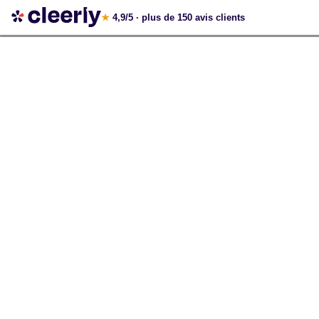
Votre simulation gratuite et personnalisée
★
4,9/5
· plus de 150 avis clients