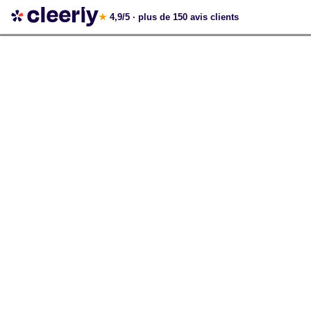
Votre simulation gratuite et personnalisée
★
4,9/5
· plus de 150 avis clients