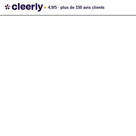
Votre simulation gratuite et personnalisée
★
4,9/5
· plus de 150 avis clients