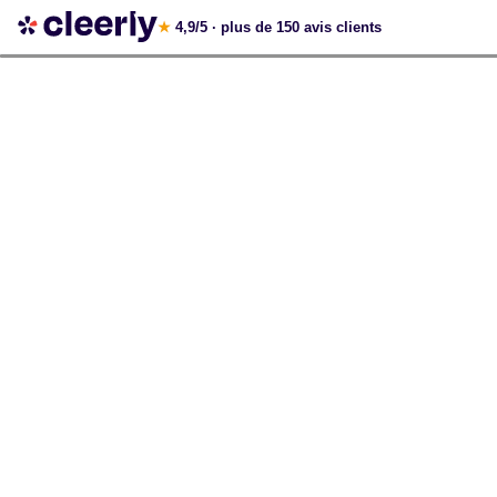
Votre simulation gratuite et personnalisée
★
4,9/5
· plus de 150 avis clients