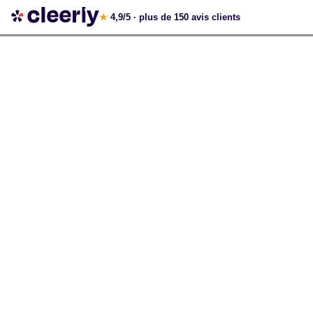
Votre simulation gratuite et personnalisée
★
4,9/5
· plus de 150 avis clients