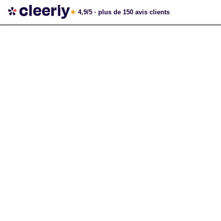
Votre simulation gratuite et personnalisée
★
4,9/5
· plus de 150 avis clients