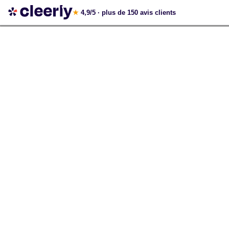
Votre simulation gratuite et personnalisée
★
4,9/5
· plus de 150 avis clients