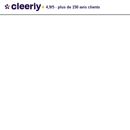
Votre simulation gratuite et personnalisée
★
4,9/5
· plus de 150 avis clients