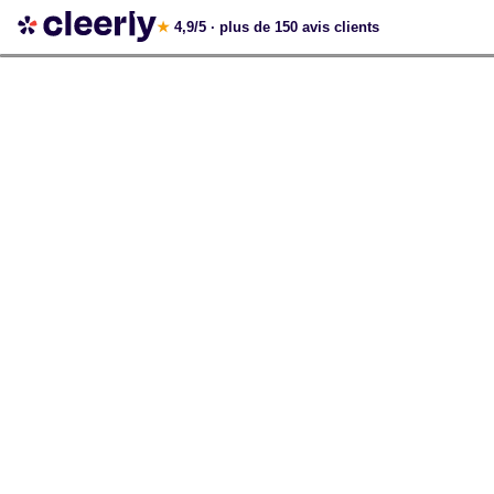
Votre simulation gratuite et personnalisée
★
4,9/5
· plus de 150 avis clients