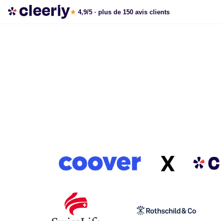
Cleerly X Coover
★
4,9/5
· plus de 150 avis clients