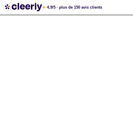
Votre simulation gratuite et personnalisée
★
4,9/5
· plus de 150 avis clients