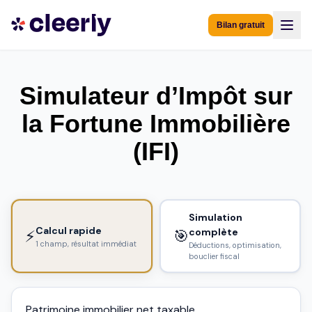
Bilan gratuit
Simulateur d’Impôt sur
la Fortune Immobilière
(IFI)
Simulation
Calcul rapide
complète
⚡
🎯
1 champ, résultat immédiat
Déductions, optimisation,
bouclier fiscal
Patrimoine immobilier net taxable