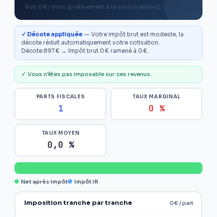
Soit 0 € / mois (prélèvement à la source estimé)
✓ Décote appliquée
— Votre impôt brut est modeste, la
décote réduit automatiquement votre cotisation.
Décote:897 € → Impôt brut 0 € ramené à 0 €.
✓ Vous n’êtes pas imposable sur ces revenus.
PARTS FISCALES
TAUX MARGINAL
1
0 %
TAUX MOYEN
0,0 %
Net après impôt
Impôt IR
Imposition tranche par tranche
0 € / part