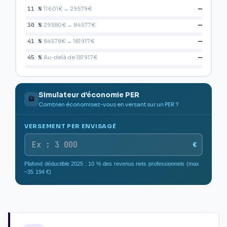
—
11 %
11 601 € → 29 579 €
—
30 %
29 580 € → 84 577 €
—
41 %
84 578 € → 181 917 €
—
45 %
Au-delà de 181 917 €
Simulateur d’économie PER
🏦
Combien économisez-vous en versant sur un PER ?
VERSEMENT PER ENVISAGÉ
€
Plafond déductible 2025 : 10 % des revenus nets professionnels (max
~35 194 €)