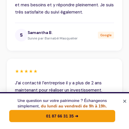
et mes besoins et y répondre pleinement. Je suis
très satisfaite du suivi également.
Samantha B.
S
Google
Suivie par Barnabé Masquelier
★★★★★
J’ai contacté l’entreprise il y a plus de 2 ans
maintenant pour réaliser un investissement.
Monsieur Grenier a été de très bon conseil,
×
Une question sur votre patrimoine ? Échangeons
disponible et très transparent dans le processus.
simplement,
du lundi au vendredi de 9h à 19h.
J’ai réalisé deux contrats avec eux sans
01 87 66 31 35
➜
problème. Je recommande cette entreprise
📞 Nous appeler
Simulation gratuite
sérieuse.