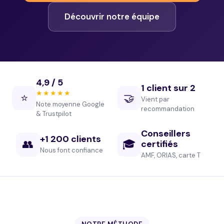
Découvrir notre équipe
4,9 / 5
1 client sur 2
★★★★★
⭐
🤝
Vient par
Note moyenne Google
recommandation
& Trustpilot
Conseillers
+1 200 clients
👥
🎓
certifiés
Nous font confiance
AMF, ORIAS, carte T