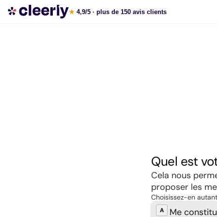
Souscrire aux meilleures SCPI en ligne
★
4,9/5
· plus de 150 avis clients