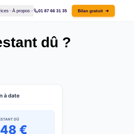
ices
À propos
01 87 66 31 35
Bilan gratuit
➜
estant dû ?
n à date
ESTANT DÛ
148 €