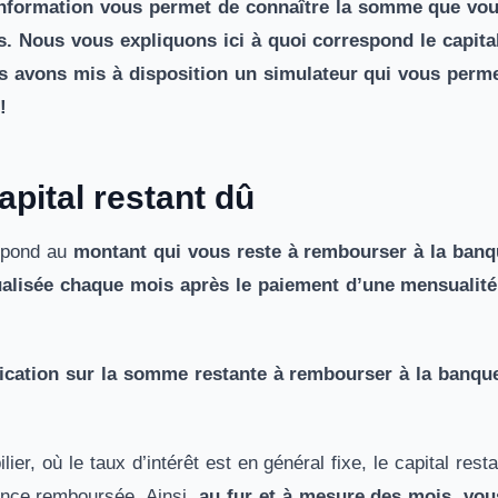
e information vous permet de connaître la somme que vo
s. Nous vous expliquons ici à quoi correspond le capit
us avons mis à disposition un simulateur qui vous perme
!
capital restant dû
espond au
montant qui vous reste à rembourser à la banq
ualisée chaque mois après le paiement d’une mensualité 
ication sur la somme restante à rembourser à la banqu
ier, où le taux d’intérêt est en général fixe, le capital rest
nce remboursée. Ainsi,
au fur et à mesure des mois, vo