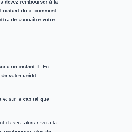
us devez rembourser à la
al restant dû et comment
ttra de connaître votre
ue à un instant T
. En
de votre crédit
e
et sur le
capital que
ant dû sera alors revu à la
us remboursez plus de