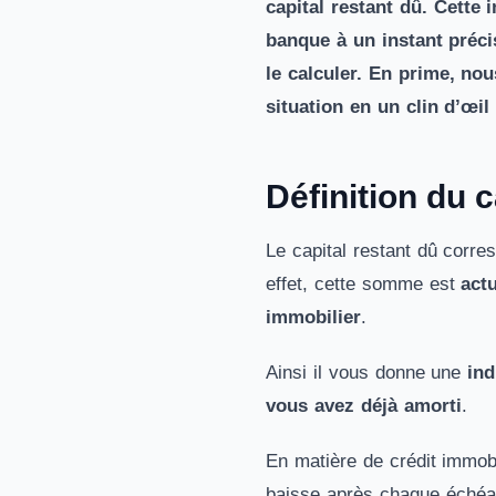
capital restant dû. Cett
banque à un instant préci
le calculer. En prime, no
situation en un clin d’œil 
Définition du 
Le capital restant dû corr
effet, cette somme est
act
immobilier
.
Ainsi il vous donne une
ind
vous avez déjà amorti
.
En matière de crédit immobil
baisse après chaque échéa