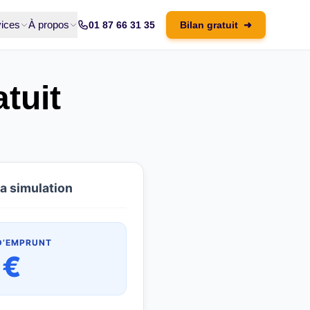
ices
À propos
01 87 66 31 35
Bilan gratuit
➜
tuit
la simulation
D’EMPRUNT
 €