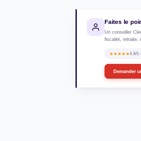
Faites le po
Un conseiller Cle
fiscalité, retrait
★★★★★
4.9/5
Demander un