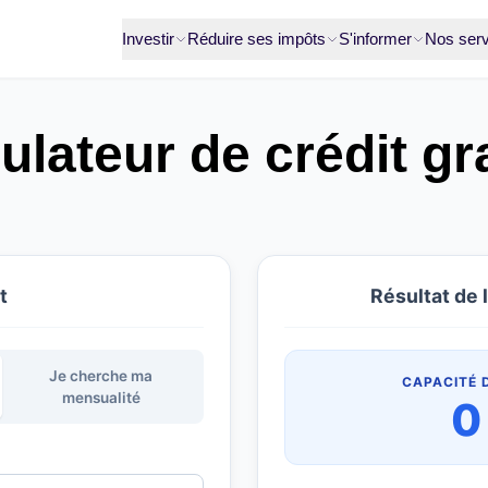
Investir
Réduire ses impôts
S'informer
Nos serv
ulateur de crédit gra
t
Résultat de 
Je cherche ma
CAPACITÉ 
mensualité
0