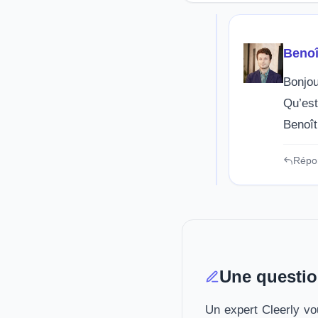
Benoî
Bonjou
Qu’es
Benoît
Répo
Une questio
Un expert Cleerly vou