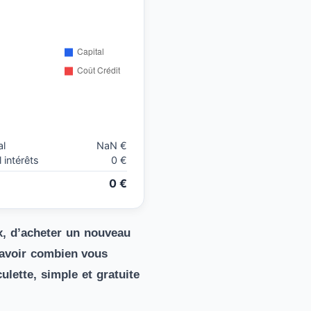
al
NaN €
 intérêts
0 €
n
0 €
x, d’acheter un nouveau
 savoir combien vous
lette, simple et gratuite