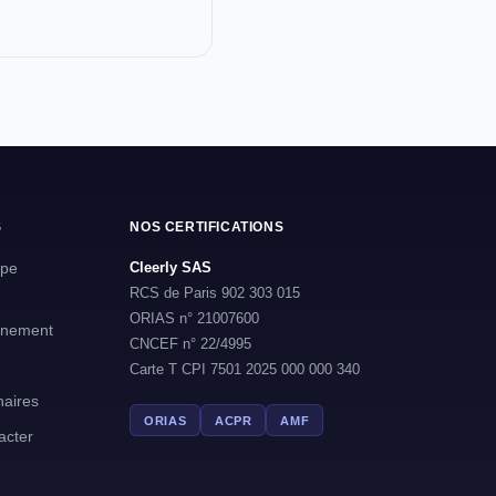
S
NOS CERTIFICATIONS
ipe
Cleerly SAS
RCS de Paris 902 303 015
ORIAS n° 21007600
nement
CNCEF n° 22/4995
Carte T CPI 7501 2025 000 000 340
naires
ORIAS
ACPR
AMF
acter