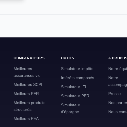
COMPARATEURS
OUTILS
A PROPO
Meilleures
Simulateur impôts
Notre équ
assurances vie
Intérêts composés
Notre
Meilleures SCPI
accompag
Simulateur IFI
Meilleurs PER
Presse
Simulateur PER
Meilleurs produits
Nos parte
Simulateur
structurés
d'épargne
Nous cont
Meilleurs PEA