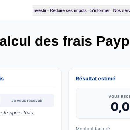
Investir
Réduire ses impôts
S'informer
Nos serv
alcul des frais Payp
is
Résultat estimé
VOUS REC
Je veux recevoir
0,
este après frais.
Montant facturé