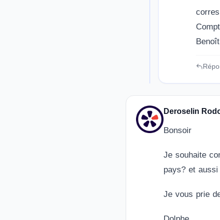
corres
Compte
Benoît
Répo
Deroselin Rod
Bonsoir
Je souhaite co
pays? et aussi
Je vous prie d
Dolphe