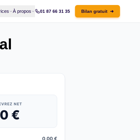
ices
À propos
01 87 66 31 35
Bilan gratuit
➜
al
EVREZ NET
00
€
0,00 €