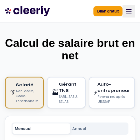
Bilan gratuit
Calcul de salaire brut en
net
Gérant
Auto-
Salarié
TNS
entrepreneur
👔
🏭
⚡
Non-cadre,
Cadre,
SARL, SASU,
Revenu net après
Fonctionnaire
SELAS
URSSAF
Mensuel
Annuel