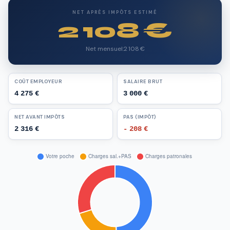
NET APRÈS IMPÔTS ESTIMÉ
2 108 €
Net mensuel:2 108 €
COÛT EMPLOYEUR
SALAIRE BRUT
4 275 €
3 000 €
NET AVANT IMPÔTS
PAS (IMPÔT)
2 316 €
- 208 €