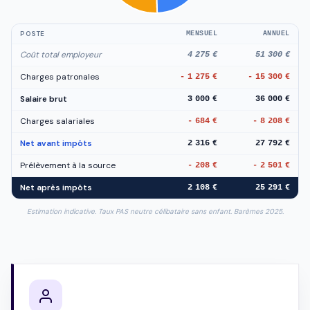
POSTE
MENSUEL
ANNUEL
Coût total employeur
4 275 €
51 300 €
Charges patronales
- 1 275 €
- 15 300 €
Salaire brut
3 000 €
36 000 €
Charges salariales
- 684 €
- 8 208 €
Net avant impôts
2 316 €
27 792 €
Prélèvement à la source
- 208 €
- 2 501 €
Net après impôts
2 108 €
25 291 €
Estimation indicative. Taux PAS neutre célibataire sans enfant. Barèmes 2025.