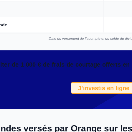
ende
Date du versement de l’acompte et du solde du div
iter de 1 000 € de frais de courtage offerts 
J’investis en ligne
endes versés par Orange sur le