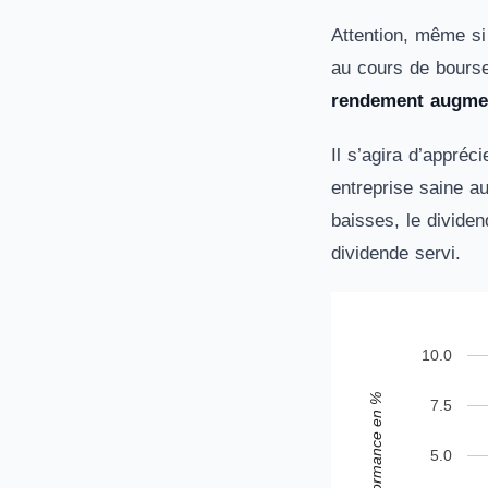
Attention, même si
au cours de bours
rendement augmen
Il s’agira d’appré
entreprise saine a
baisses, le divide
dividende servi.
10.0
Performance en %
7.5
5.0