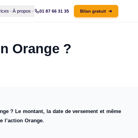
ices
À propos
01 87 66 31 35
Bilan gratuit
➜
on Orange ?
ange ? Le montant, la date de versement et même
e l’action Orange.