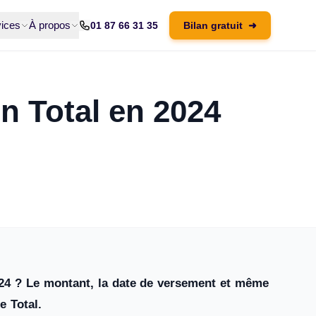
ices
À propos
01 87 66 31 35
Bilan gratuit
➜
on Total en 2024
024 ? Le montant, la date de versement et même
e Total.