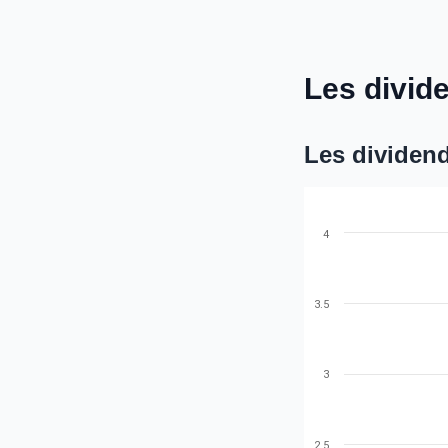
Les divid
Les dividend
4
3.5
3
2.5