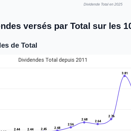
Dividende Total en 2025
endes versés par Total sur les 
es de Total
Dividendes Total depuis 2011
3.81
2.76
2.68
2.64
2.56
2.48
2.45
2.44
2.44