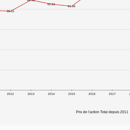
44.53
42.52
41.46
39.01
2012
2013
2014
2015
2016
2017
Prix de l’action Total depuis 2011