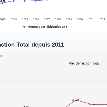
2.38
2013
2014
2015
2016
2017
2018
2019
2020
2021
2022
Montant des dividendes en €
’action Total depuis 2011
m
Prix de l’action Total
48.72
46.045