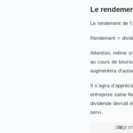
Le rendement
Le rendement de l’a
Rendement = divide
Attention, même si
au cours de bourse
augmentera d’autan
Il s’agira d’appré
entreprise saine f
dividende devrait 
servi.
d
a
i
g
r
.
a