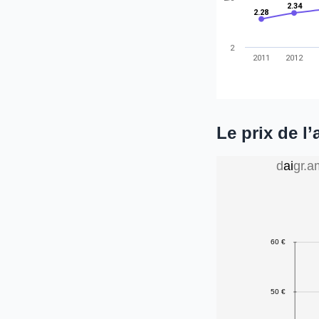
2.34
2.28
2
2011
2012
Le prix de l
d
a
i
g
r
.
a
60 €
50 €