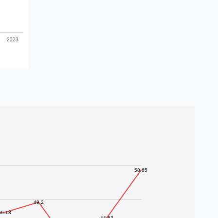
2023
58.65
49.2
46.18
44.63