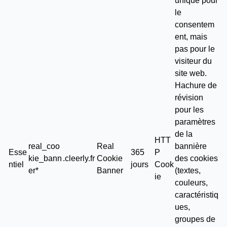
unique pour
le
consentem
ent, mais
pas pour le
visiteur du
site web.
Hachure de
révision
pour les
paramètres
de la
HTT
real_coo
Real
bannière
Esse
365
P
kie_bann
.cleerly.fr
Cookie
des cookies
ntiel
jours
Cook
er*
Banner
(textes,
ie
couleurs,
caractéristiq
ues,
groupes de