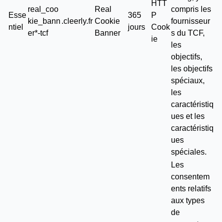
HTT
real_coo
Real
compris les
Esse
365
P
kie_bann
.cleerly.fr
Cookie
fournisseur
ntiel
jours
Cook
er*-tcf
Banner
s du TCF,
ie
les
objectifs,
les objectifs
spéciaux,
les
caractéristiq
ues et les
caractéristiq
ues
spéciales.
Les
consentem
ents relatifs
aux types
de