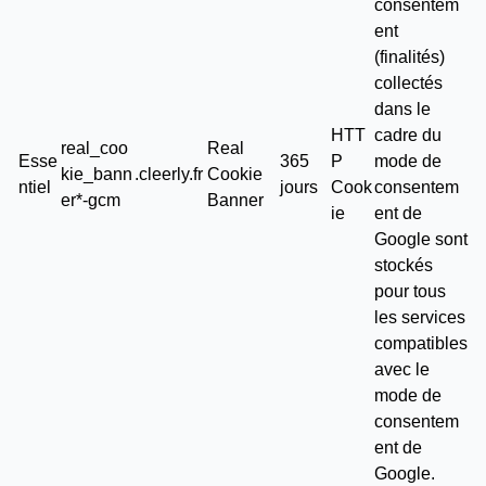
consentem
ent
(finalités)
collectés
dans le
HTT
cadre du
real_coo
Real
Esse
365
P
mode de
kie_bann
.cleerly.fr
Cookie
ntiel
jours
Cook
consentem
er*-gcm
Banner
ie
ent de
Google sont
stockés
pour tous
les services
compatibles
avec le
mode de
consentem
ent de
Google.