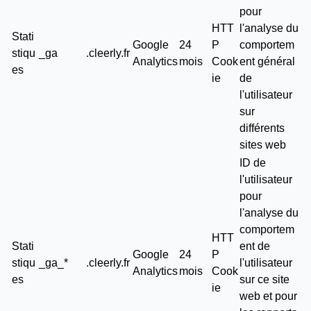
pour
HTT
l'analyse du
Stati
Google
24
P
comportem
stiqu
_ga
.cleerly.fr
Analytics
mois
Cook
ent général
es
ie
de
l'utilisateur
sur
différents
sites web
ID de
l'utilisateur
pour
l'analyse du
comportem
HTT
Stati
ent de
Google
24
P
stiqu
_ga_*
.cleerly.fr
l'utilisateur
Analytics
mois
Cook
es
sur ce site
ie
web et pour