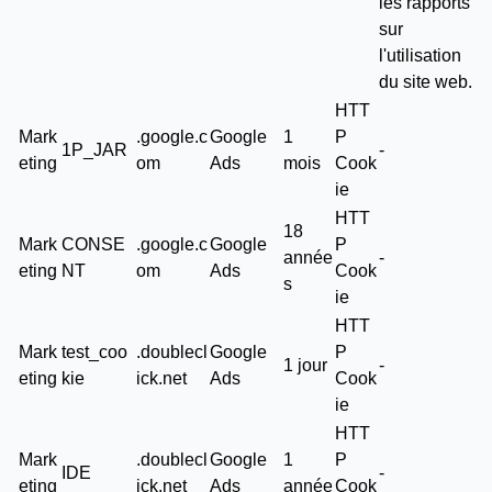
les rapports
sur
l'utilisation
du site web.
HTT
Mark
.google.c
Google
1
P
1P_JAR
-
eting
om
Ads
mois
Cook
ie
HTT
18
Mark
CONSE
.google.c
Google
P
année
-
eting
NT
om
Ads
Cook
s
ie
HTT
Mark
test_coo
.doublecl
Google
P
1 jour
-
eting
kie
ick.net
Ads
Cook
ie
HTT
Mark
.doublecl
Google
1
P
IDE
-
eting
ick.net
Ads
année
Cook