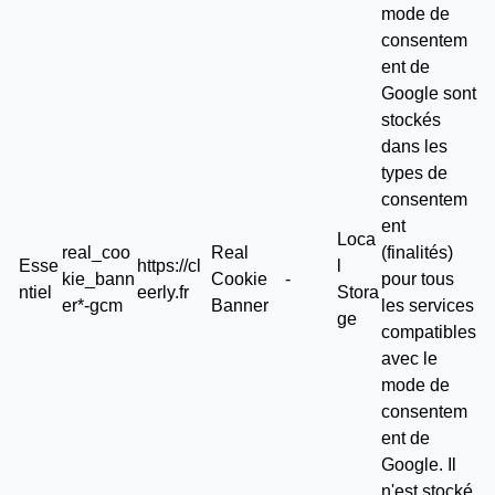
mode de
consentem
ent de
Google sont
stockés
dans les
types de
consentem
ent
Loca
real_coo
Real
(finalités)
Esse
https://cl
l
kie_bann
Cookie
-
pour tous
ntiel
eerly.fr
Stora
er*-gcm
Banner
les services
ge
compatibles
avec le
mode de
consentem
ent de
Google. Il
n'est stocké