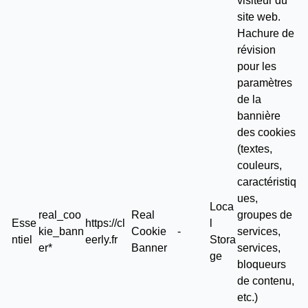
visiteur du
site web.
Hachure de
révision
pour les
paramètres
de la
bannière
des cookies
(textes,
couleurs,
caractéristiq
ues,
Loca
real_coo
Real
groupes de
Esse
https://cl
l
kie_bann
Cookie
-
services,
ntiel
eerly.fr
Stora
er*
Banner
services,
ge
bloqueurs
de contenu,
etc.)