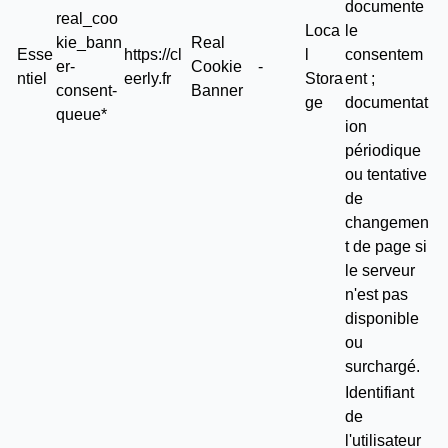
documente
real_coo
Loca
le
kie_bann
Real
Esse
https://cl
l
consentem
er-
Cookie
-
ntiel
eerly.fr
Stora
ent ;
consent-
Banner
ge
documentat
queue*
ion
périodique
ou tentative
de
changemen
t de page si
le serveur
n'est pas
disponible
ou
surchargé.
Identifiant
de
l'utilisateur