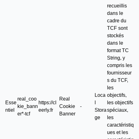
recueillis
dans le
cadre du
TCF sont
stockés
dans le
format TC
String, y
compris les
fournisseur
s du TCF,
les
Loca
objectifs,
real_coo
Real
Esse
https://cl
l
les objectifs
kie_bann
Cookie
-
ntiel
eerly.fr
Stora
spéciaux,
er*-tcf
Banner
ge
les
caractéristiq
ues et les