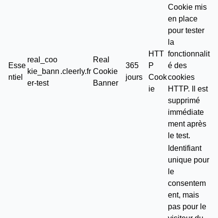
Cookie mis
en place
pour tester
la
HTT
fonctionnalit
real_coo
Real
Esse
365
P
é des
kie_bann
.cleerly.fr
Cookie
ntiel
jours
Cook
cookies
er-test
Banner
ie
HTTP. Il est
supprimé
immédiate
ment après
le test.
Identifiant
unique pour
le
consentem
ent, mais
pas pour le