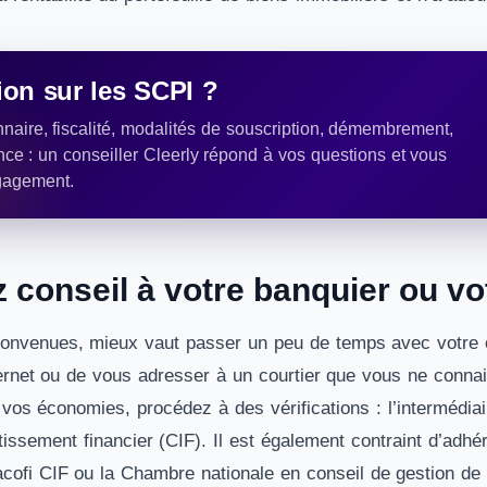
on sur les SCPI ?
naire, fiscalité, modalités de souscription, démembrement,
nce : un conseiller Cleerly répond à vos questions et vous
gagement.
conseil à votre banquier ou vot
convenues, mieux vaut passer un peu de temps avec votre co
ternet ou de vous adresser à un courtier que vous ne conna
er vos économies, procédez à des vérifications : l’intermédi
tissement financier (CIF). Il est également contraint d’adhé
ofi CIF ou la Chambre nationale en conseil de gestion de p