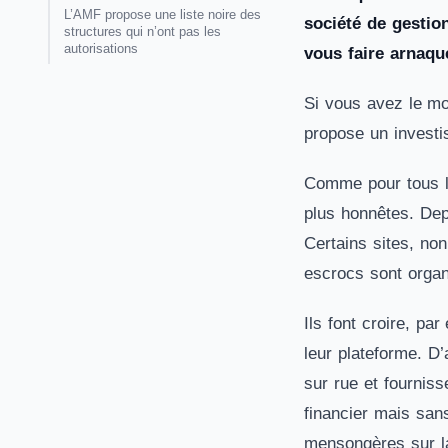
L’AMF propose une liste noire des
société de gestio
structures qui n’ont pas les
autorisations
vous faire arnaqu
Si vous avez le m
propose un investis
Comme pour tous le
plus honnêtes. Depu
Certains sites, no
escrocs sont organ
Ils font croire, p
leur plateforme. D
sur rue et fourniss
financier mais sans
mensongères sur la 