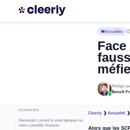
Actualités
Face 
fauss
méfie
Rédigé pa
Benoît F
SOMMAIRE
Cleerly
❯
Actualité
Demandez conseil à votre banquier ou
votre conseiller financier
Alors que les SCP