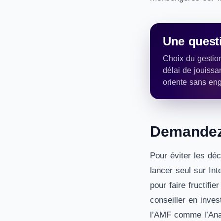
Une questi
Choix du gestion
délai de jouissa
oriente sans en
Demandez 
Pour éviter les dé
lancer seul sur In
pour faire fructifi
conseiller en inves
l’AMF comme l’Anac