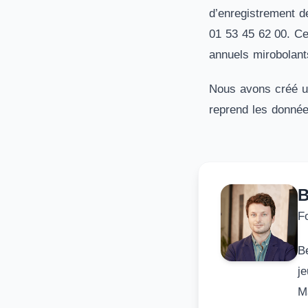
d’enregistrement d
01 53 45 62 00. Ce
annuels mirobolant
Nous avons créé un 
reprend les donnée
B
F
B
j
M