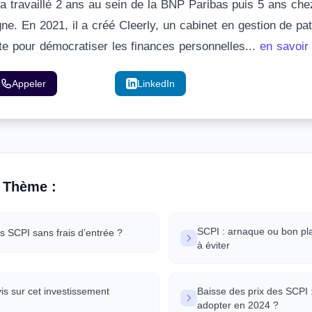
l a travaillé 2 ans au sein de la BNP Paribas puis 5 ans che
gne. En 2021, il a créé Cleerly, un cabinet en gestion de pa
ite pour démocratiser les finances personnelles...
en savoir
Appeler
Email
LinkedIn
 Thème :
SCPI : arnaque ou bon pl
les SCPI sans frais d’entrée ?
à éviter
vis sur cet investissement
Baisse des prix des SCPI :
adopter en 2024 ?