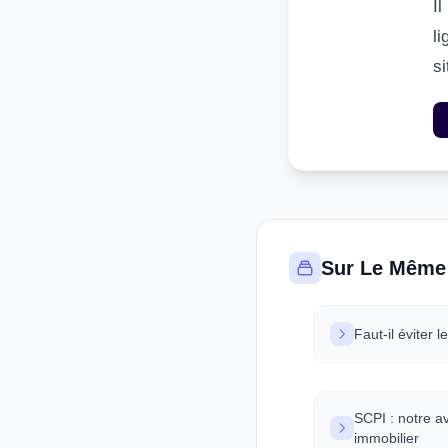
I
li
s
Sur Le Même
Faut-il éviter 
SCPI : notre a
immobilier