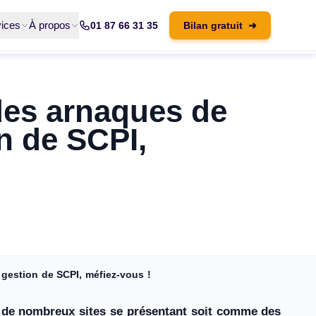
ices
À propos
01 87 66 31 35
Bilan gratuit
➜
des arnaques de
n de SCPI,
gestion de SCPI, méfiez-vous !
, de nombreux sites se présentant soit comme des