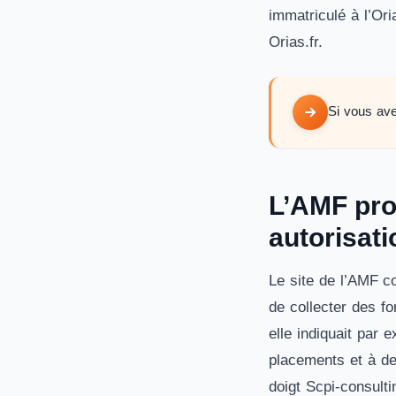
immatriculé à l’Ori
Orias.fr.
Si vous av
L’AMF prop
autorisat
Le site de l’AMF co
de collecter des f
elle indiquait par 
placements et à des
doigt Scpi-consult