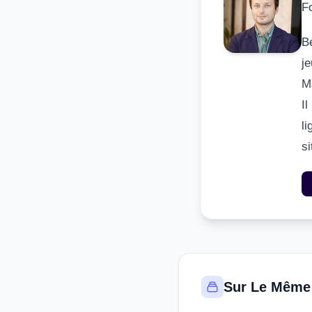
F
B
j
M
I
li
s
Sur Le Même