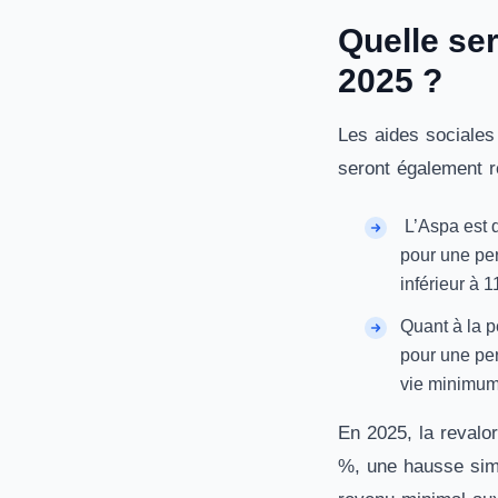
Quelle ser
2025 ?
Les aides sociales 
seront également r
L’Aspa est d
pour une per
inférieur à 
Quant à la p
pour une per
vie minimum 
En 2025, la revalor
%, une hausse simi