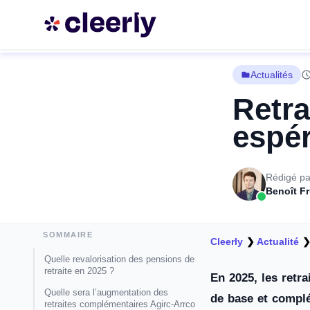
Actualités
Retra
espér
Rédigé pa
Benoît F
SOMMAIRE
Cleerly
❯
Actualité
Quelle revalorisation des pensions de
retraite en 2025 ?
En 2025, les retr
Quelle sera l’augmentation des
de base et complé
retraites complémentaires Agirc-Arrco