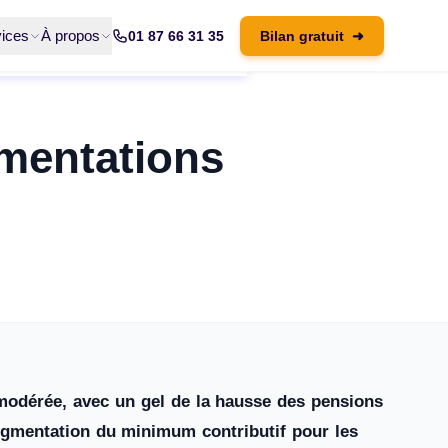
ices
À propos
01 87 66 31 35
Bilan gratuit
➜
gmentations
 modérée, avec un gel de la hausse des pensions
ugmentation du minimum contributif pour les