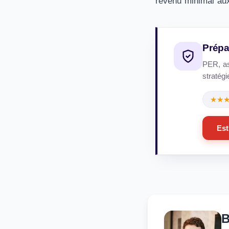
revenu minimal aux 
Prépa
PER, ass
stratégi
★★
Est
B