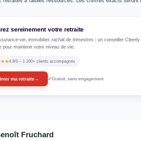
retraités à faibles ressources. Les chiffres exacts seront 
rez sereinement votre retraite
urance-vie, immobilier, rachat de trimestres : un conseiller Cleerly 
e pour maintenir votre niveau de vie.
★★★
4.9/5 – 1 200+ clients accompagnés
imer ma retraite
→
Gratuit, sans engagement
enoît Fruchard