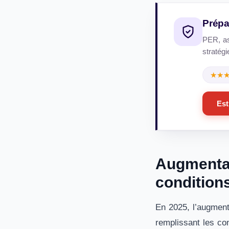
Prépa
PER, ass
stratégi
★★
Est
Augmentat
conditions
En 2025, l’augment
remplissant les co