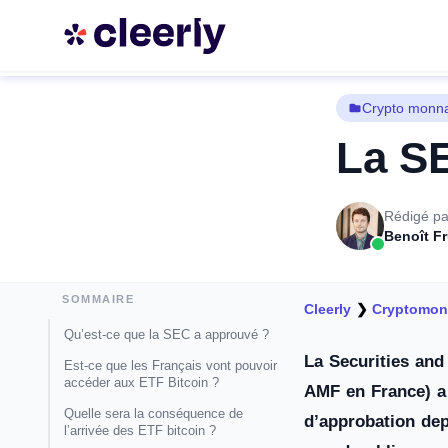
Crypto monn
La SE
Rédigé pa
Benoît F
SOMMAIRE
Cleerly
❯
Cryptomon
Qu’est-ce que la SEC a approuvé ?
La Securities and
Est-ce que les Français vont pouvoir
accéder aux ETF Bitcoin ?
AMF en France) a 
Quelle sera la conséquence de
d’approbation dep
l’arrivée des ETF bitcoin ?