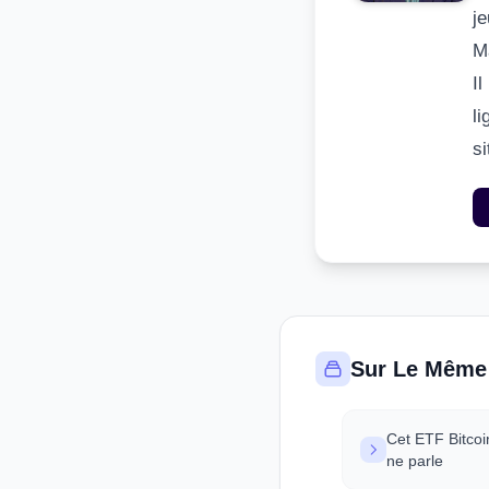
j
M
I
li
s
Sur Le Même
Cet ETF Bitcoi
ne parle