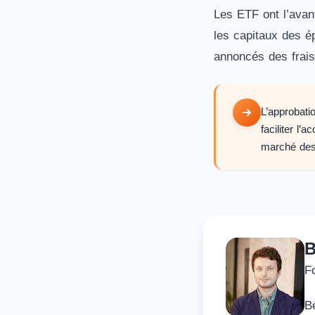
Les ETF ont l’avant
les capitaux des ép
annoncés des frais
L’approbati
faciliter l’
marché des
B
F
B