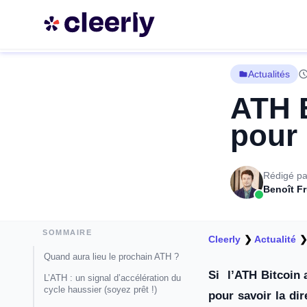
Actualités
ATH B
pour 
Rédigé pa
Benoît F
SOMMAIRE
Cleerly
❯
Actualité
Quand aura lieu le prochain ATH ?
Si l’ATH Bitcoin a
L’ATH : un signal d’accélération du
cycle haussier (soyez prêt !)
pour savoir la di