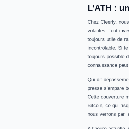
L’ATH : un
Chez Cleerly, nous
volatiles. Tout inv
toujours utile de r
incontrôlable. Si l
toujours possible d
connaissance peut v
Qui dit dépassement
presse s’empare be
Cette couverture m
Bitcoin, ce qui ris
nous verrons par la
A l’heure actuelle