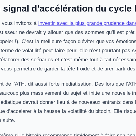
 signal d’accélération du cycle 
 vous invitons à
investir avec la plus grande prudence dan
estisseur ne devrait y allouer que des sommes qu’il est prêt
appeler !). C’est la meilleure façon d’éviter que vos émotion
e terme de volatilité peut faire peur, elle n’est pourtant pas
’élaborer des scénarios et c’est même tout à fait nécessaire
ous permettre de garder la tête froide et de tirer parti des
 de l’ATH, dit aussi forte médiatisation. Dès lors que l’AT
aucoup plus massivement du sujet et initie une nouvelle i
édiatique devrait donner lieu à de nouveaux entrants dans
que d’accélérer à la hausse la volatilité du bitcoin. Elle ri
 suite.
, même si le bitcoin recommence timidement à faire son appa