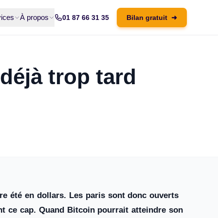
ices
À propos
01 87 66 31 35
Bilan gratuit
➜
déjà trop tard
re été en dollars. Les paris sont donc ouverts
int ce cap. Quand Bitcoin pourrait atteindre son