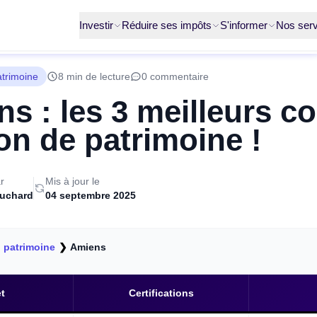
Investir
Réduire ses impôts
S'informer
Nos serv
atrimoine
8 min de lecture
0 commentaire
s : les 3 meilleurs co
on de patrimoine !
r
Mis à jour le
ruchard
04 septembre 2025
 patrimoine
❯
Amiens
t
Certifications