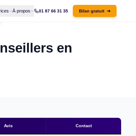
ices
À propos
01 87 66 31 35
Bilan gratuit
➜
nseillers en
Avis
Contact