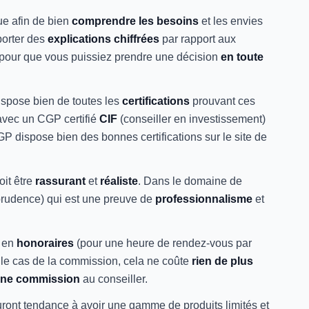
ue afin de bien
comprendre les besoins
et les envies
porter des
explications chiffrées
par rapport aux
pour que vous puissiez prendre une décision
en toute
dispose bien de toutes les
certifications
prouvant ces
 avec un CGP certifié
CIF
(conseiller en investissement)
P dispose bien des bonnes certifications sur le site de
it être
rassurant
et
réaliste
. Dans le domaine de
prudence) qui est une preuve de
professionnalisme
et
é en
honoraires
(pour une heure de rendez-vous par
s le cas de la commission, cela ne coûte
rien de plus
une commission
au conseiller.
uront tendance à avoir une gamme de produits limités et