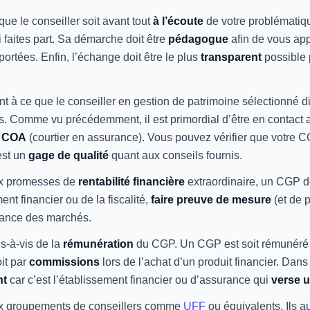
que le conseiller soit avant tout
à l’écoute
de votre problématiq
i faites part. Sa démarche doit être
pédagogue
afin de vous ap
portées. Enfin, l’échange doit être le plus
transparent
possible 
nt à ce que le conseiller en gestion de patrimoine sélectionné 
ns. Comme vu précédemment, il est primordial d’être en contact
t
COA
(courtier en assurance). Vous pouvez vérifier que votre CG
est un
gage de qualité
quant aux conseils fournis.
ux promesses de
rentabilité financière
extraordinaire, un CGP do
ent financier ou de la fiscalité,
faire preuve de mesure
(et de 
ance des marchés.
is-à-vis de la
rémunération
du CGP. Un CGP est soit rémunér
it par
commissions
lors de l’achat d’un produit financier. Dan
nt
car c’est l’établissement financier ou d’assurance qui
verse 
ux groupements de conseillers comme
UFF
ou équivalents. Ils a