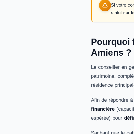
Si votre co
statut sur l
Pourquoi f
Amiens ?
Le conseiller en ge
patrimoine, complé
résidence principa
Afin de répondre à
financière
(capacit
espérée) pour
défi
Sachant que le cab