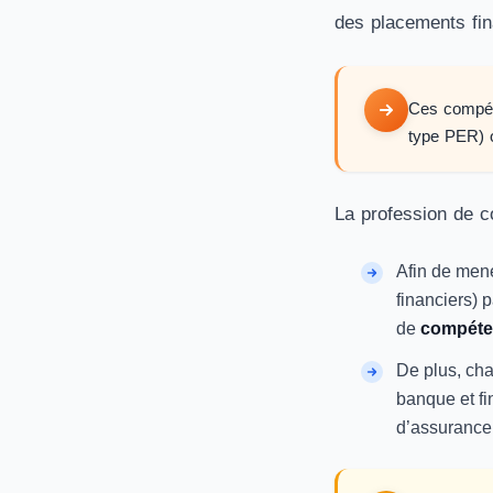
des placements fin
Ces compéte
type PER) 
La profession de c
Afin de mene
financiers) pa
de
compéte
De plus, cha
banque et fi
d’assurance 