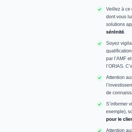
Veillez à ce 
dont vous lu
solutions ap
sérénité
.
Soyez vigila
qualificatio
par l’AMF e
l’ORIAS. C’
Attention a
l’investissem
de connaiss
S’informer v
exemple), so
pour le clie
Attention a