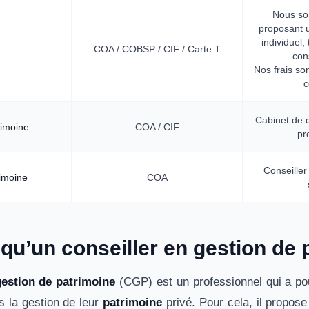
Nous so
proposant
individuel,
COA / COBSP / CIF / Carte T
con
Nos frais son
c
Cabinet de q
imoine
COA / CIF
pr
Conseiller
rimoine
COA
 qu’un conseiller en gestion de
gestion de patrimoine
(CGP) est un professionnel qui a pour 
s la gestion de leur
patrimoine
privé. Pour cela, il propos