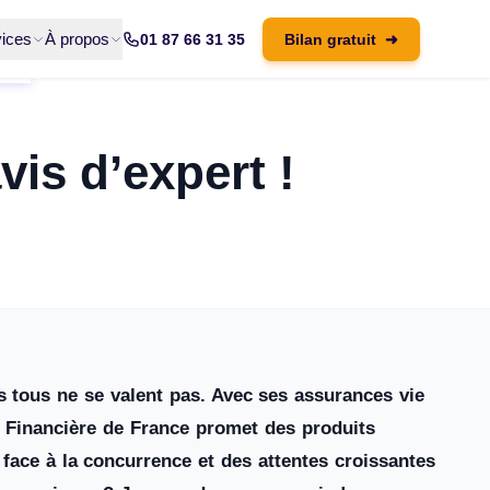
ices
À propos
01 87 66 31 35
Bilan gratuit
➜
is d’expert !
s tous ne se valent pas. Avec ses assurances vie
n Financière de France promet des produits
 face à la concurrence et des attentes croissantes