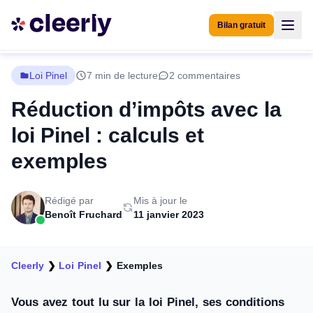
Bilan gratuit
Loi Pinel
7 min de lecture
2 commentaires
Réduction d’impôts avec la
loi Pinel : calculs et
exemples
Rédigé par
Mis à jour le
Benoît Fruchard
11 janvier 2023
Cleerly
❯
Loi Pinel
❯
Exemples
Vous avez tout lu sur la loi Pinel, ses conditions