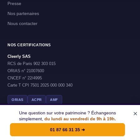
Presse
Nos partenaires
Nous contacter
NOS CERTIFICATIONS
Cleerly SAS
RCS de Paris 902 303 015
ORIAS n° 21007600
CNCEF n° 22/4995
Carte T CPI 7501 2025 000 000 340
ORIAS
ACPR
AMF
×
Une question sur votre patrimoine ? Échangeons
simplement,
du lundi au vendredi de 9h à 19h.
© 2026 Cleerly - Tous droits reserves
01 87 66 31 35
➜
Mentions legales
CGU