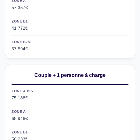
ZONE A
57 357€
ZONE B1
41 772€
ZONE B2/C
37 594€
Couple + 1 personne à charge
ZONE A BIS
75 188€
ZONE A
68 946€
ZONE B1
50 233€