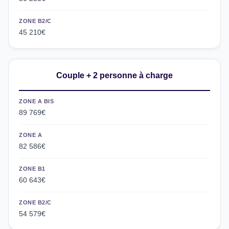
ZONE B2/C
45 210€
Couple + 2 personne à charge
ZONE A BIS
89 769€
ZONE A
82 586€
ZONE B1
60 643€
ZONE B2/C
54 579€