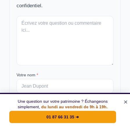
confidentiel.
Votre
message
Votre nom
*
×
Votre email
*
Une question sur votre patrimoine ? Échangeons
simplement,
du lundi au vendredi de 9h à 19h.
01 87 66 31 35
➜
Enregistrer mon nom, mon e-mail et mon