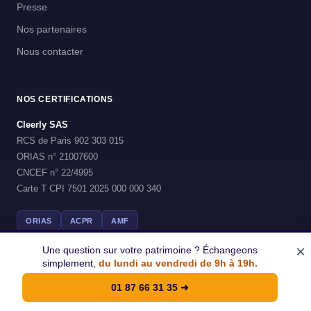
Presse
Nos partenaires
Nous contacter
NOS CERTIFICATIONS
Cleerly SAS
RCS de Paris 902 303 015
ORIAS n° 21007600
CNCEF n° 22/4995
Carte T CPI 7501 2025 000 000 340
ORIAS
ACPR
AMF
×
Une question sur votre patrimoine ? Échangeons
simplement,
du lundi au vendredi de 9h à 19h.
© 2026 Cleerly - Tous droits reserves
01 87 66 31 35
➜
Mentions legales
CGU