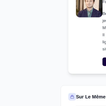
F
B
j
M
I
li
s
Sur Le Même