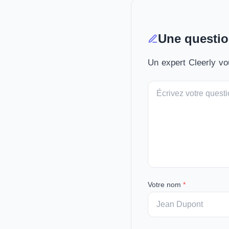
Une questio
Un expert Cleerly vou
Votre
message
Votre nom
*