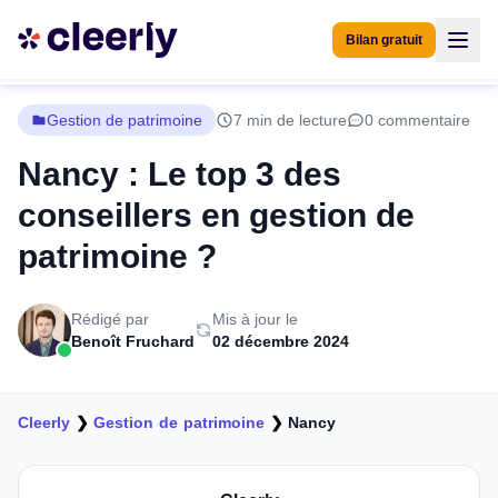
Bilan gratuit
Gestion de patrimoine
7 min de lecture
0 commentaire
Nancy : Le top 3 des
conseillers en gestion de
patrimoine ?
Rédigé par
Mis à jour le
Benoît Fruchard
02 décembre 2024
Cleerly
❯
Gestion de patrimoine
❯
Nancy