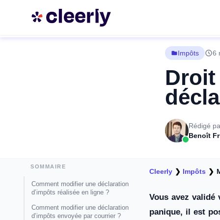
Impôts
6 
Droit
décla
Rédigé pa
Benoît F
SOMMAIRE
Cleerly
❯
Impôts
❯
M
Comment modifier une déclaration
d’impôts réalisée en ligne ?
Vous avez validé 
Comment modifier une déclaration
panique, il est p
d’impôts envoyée par courrier ?