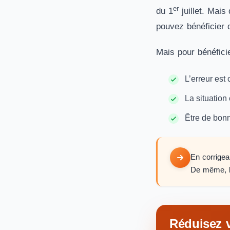
er
du 1
juillet. Mais
pouvez bénéficier d
Mais pour bénéficie
L’erreur est
La situation
Être de bonn
En corrigea
De même, le
Réduisez v