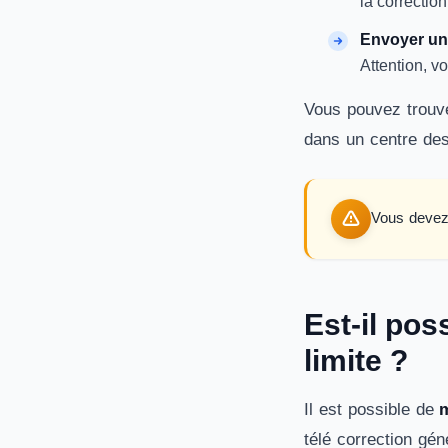
la correctio
Envoyer une
Attention, 
Vous pouvez trouve
dans un centre de
Vous devez 
Est-il pos
limite ?
Il est possible de
m
télé correction gé