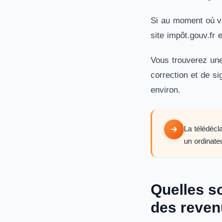
Si au moment où vo
site impôt.gouv.fr
Vous trouverez u
correction et de si
environ.
La télédécl
un ordinate
Quelles s
des reven