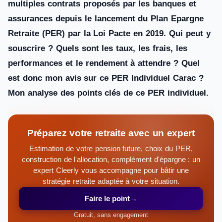
multiples contrats proposés par les banques et
assurances depuis le lancement du Plan Epargne
Retraite (PER) par la Loi Pacte en 2019. Qui peut y
souscrire ? Quels sont les taux, les frais, les
performances et le rendement à attendre ? Quel
est donc mon avis sur ce PER Individuel Carac ?
Mon analyse des points clés de ce PER individuel.
Préparez votre retraite avec un expert
Estimation de votre pension future, choix du PER,
construction de l'allocation, complément d'épargne : un
expert Cleerly vous accompagne pour bâtir une
stratégie retraite adaptée à votre situation.
Faire le point
→
Gratuit, sans engagement