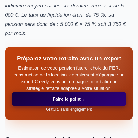
indiciaire moyen sur les six derniers mois est de 5
000 €. Le taux de liquidation étant de 75 %, sa
pension sera donc de : 5 000 € × 75 % soit 3 750 €
par mois.
Préparez votre retraite avec un expert
Estimation de votre pension future, choix du PER,
construction de l'allocation, complément d'épargne : un
expert Cleerly vous accompagne pour bâtir une
stratégie retraite adaptée à votre situation.
Faire le point
→
Gratuit, sans engagement