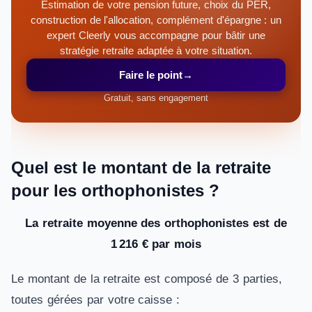
Estimation de votre pension future, choix du PER,
construction de l'allocation, complément d'épargne : un
expert Cleerly vous accompagne pour bâtir une
stratégie retraite adaptée à votre situation.
Faire le point
→
Gratuit, sans engagement
Quel est le montant de la retraite
pour les orthophonistes ?
La retraite moyenne des orthophonistes est de
1 216 € par mois
Le montant de la retraite est composé de 3 parties,
toutes gérées par votre caisse :