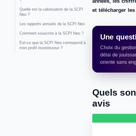
années, les chiff
Quelle est la valorisation de la SCPI
et télécharger le
Neo ?
Les rapports annuels de la SCPI Neo
Comment souscrire à la SCPI Neo ?
Une questi
Est-ce que la SCPI Neo correspond à
Choix du gestion
mon profil investisseur ?
délai de jouissa
oriente sans en
Quels son
avis