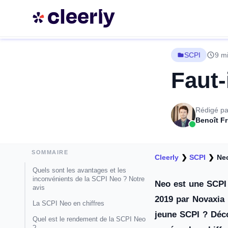
SCPI
9 mi
Faut-
Rédigé pa
Benoît F
SOMMAIRE
Cleerly
❯
SCPI
❯
Ne
Quels sont les avantages et les
inconvénients de la SCPI Neo ? Notre
Neo est une SCPI 
avis
2019 par Novaxia 
La SCPI Neo en chiffres
jeune SCPI ? Déco
Quel est le rendement de la SCPI Neo
?