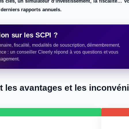
res clés, un simulateur d’investissement, la fiscalité…
s derniers rapports annuels.
on sur les SCPI ?
naire, fiscalité, modalités de souscription, démembrement,
nce : un conseiller Cleerly répond à vos questions et vous
gagement.
t les avantages et les inconvén