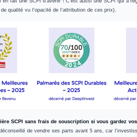
i en fait une SCPI d’avenir ! C’est aussi une SCPI qui a 
e qualité vu l’opacité de l’attribution de ces prix).
ière SCPI sans frais de souscription si vous gardez vos
déconseillé de vendre ses parts avant 5 ans, car l’investis