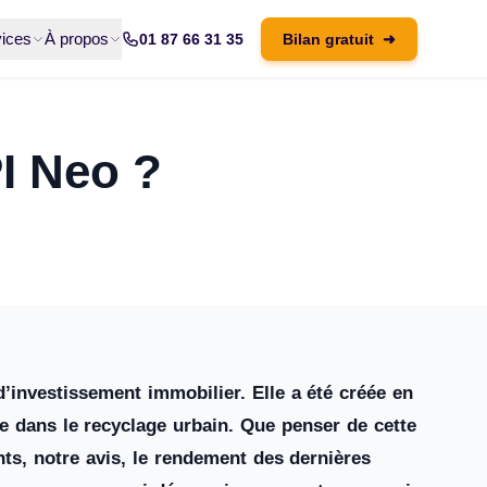
ices
À propos
01 87 66 31 35
Bilan gratuit
➜
PI Neo ?
’investissement immobilier. Elle a été créée en
e dans le recyclage urbain. Que penser de cette
ts, notre avis, le rendement des dernières