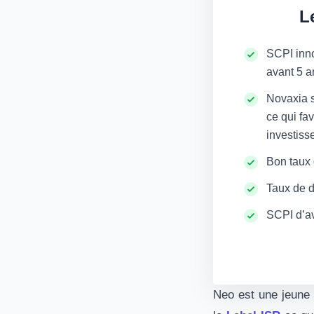
L
SCPI innov
avant 5 a
Novaxia s
ce qui fa
investiss
Bon taux 
Taux de d
SCPI d’av
Neo est une jeune 