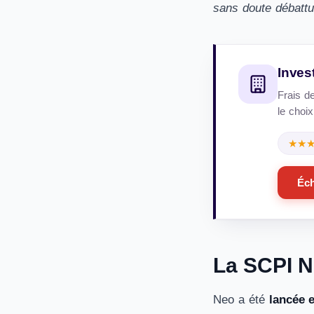
sans doute débattu
Inves
Frais d
le choi
★★
Éch
La SCPI N
Neo a été
lancée 