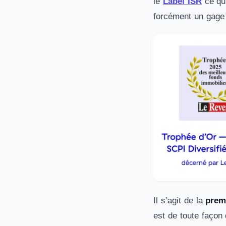
le
Label ISR
ce qu
forcément un gage d
Il s’agit de la
prem
est de toute façon 